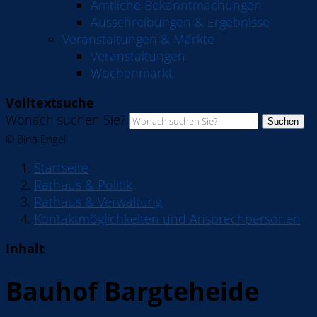
Amtliche Bekanntmachungen
Ausschreibungen & Ergebnisse
Veranstaltungen & Märkte
Veranstaltungen
Wochenmarkt
Volltextsuche
Wonach suchen Sie?
Suchen
© Bina Engel
Startseite
Rathaus & Politik
Rathaus & Verwaltung
Kontaktmöglichkeiten und Ansprechpersonen
Inhalt
Bauhof Bargteheide