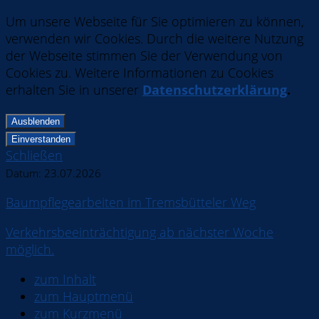
Um unsere Webseite für Sie optimieren zu können,
verwenden wir Cookies. Durch die weitere Nutzung
der Webseite stimmen Sie der Verwendung von
Cookies zu. Weitere Informationen zu Cookies
erhalten Sie in unserer
Datenschutzerklärung
.
Ausblenden
Einverstanden
Schließen
Datum:
23.07.2026
Baumpflegearbeiten im Tremsbütteler Weg
Verkehrsbeeinträchtigung ab nächster Woche
möglich.
zum Inhalt
zum Hauptmenü
zum Kurzmenü