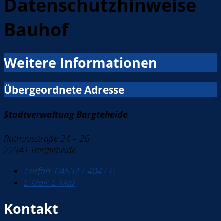
Datenschutzhinweise
Bauhof
Weitere Informationen
Übergeordnete Adresse
Stadtverwaltung Bargteheide
Rathausstraße 24 – 26
22941 Bargteheide
Telefon:
04532 / 4047-0
E-Mail:
E-Mail
Kontakt