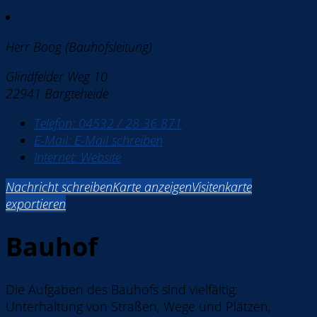
Herr Boog (Bauhofsleitung)
Glindfelder Weg 10
22941 Bargteheide
Telefon:
04532 / 28 36 871
E-Mail:
E-Mail schreiben
Internet:
Website
Nachricht schreiben
Karte anzeigen
Visitenkarte
exportieren
Bauhof
Die Aufgaben des Bauhofs sind vielfältig:
Unterhaltung von Straßen, Wege und Plätzen,