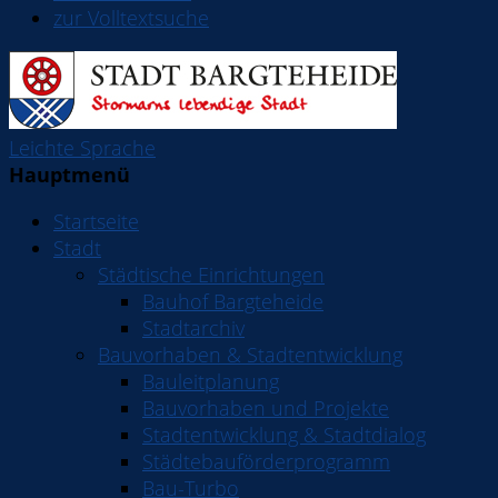
zur Volltextsuche
Leichte Sprache
Hauptmenü
Startseite
Stadt
Städtische Einrichtungen
Bauhof Bargteheide
Stadtarchiv
Bauvorhaben & Stadtentwicklung
Bauleitplanung
Bauvorhaben und Projekte
Stadtentwicklung & Stadtdialog
Städtebauförderprogramm
Bau-Turbo