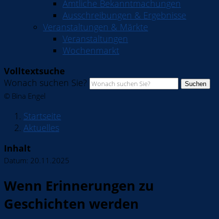
Amtliche Bekanntmachungen
Ausschreibungen & Ergebnisse
Veranstaltungen & Märkte
Veranstaltungen
Wochenmarkt
Volltextsuche
Wonach suchen Sie?
Suchen
© Bina Engel
Startseite
Aktuelles
Inhalt
Datum:
20.11.2025
Wenn Erinnerungen zu
Geschichten werden