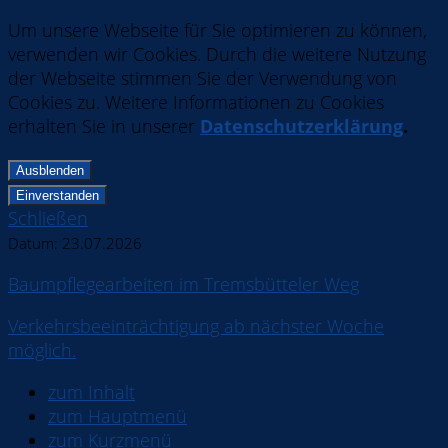
Um unsere Webseite für Sie optimieren zu können,
verwenden wir Cookies. Durch die weitere Nutzung
der Webseite stimmen Sie der Verwendung von
Cookies zu. Weitere Informationen zu Cookies
erhalten Sie in unserer
Datenschutzerklärung
.
Ausblenden
Einverstanden
Schließen
Datum:
23.07.2026
Baumpflegearbeiten im Tremsbütteler Weg
Verkehrsbeeinträchtigung ab nächster Woche
möglich.
zum Inhalt
zum Hauptmenü
zum Kurzmenü