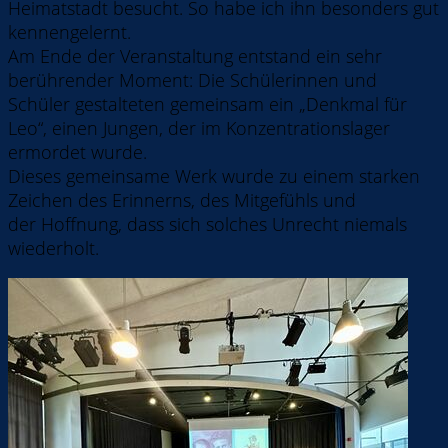
Heimatstadt besucht. So habe ich ihn besonders gut
kennengelernt.
Am Ende der Veranstaltung entstand ein sehr
berührender Moment: Die Schülerinnen und
Schüler gestalteten gemeinsam ein „Denkmal für
Leo“, einen Jungen, der im Konzentrationslager
ermordet wurde.
Dieses gemeinsame Werk wurde zu einem starken
Zeichen des Erinnerns, des Mitgefühls und
der Hoffnung, dass sich solches Unrecht niemals
wiederholt.