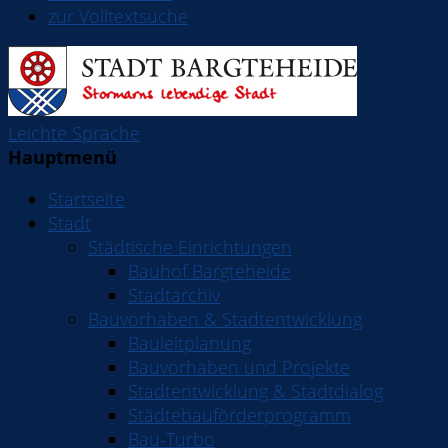
zur Volltextsuche
Leichte Sprache
Hauptmenü
Startseite
Stadt
Städtische Einrichtungen
Bauhof Bargteheide
Stadtarchiv
Bauvorhaben & Stadtentwicklung
Bauleitplanung
Bauvorhaben und Projekte
Stadtentwicklung & Stadtdialog
Städtebauförderprogramm
Bau-Turbo