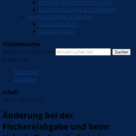
Amtliche Bekanntmachungen
Ausschreibungen & Ergebnisse
Veranstaltungen & Märkte
Veranstaltungen
Wochenmarkt
Volltextsuche
Wonach suchen Sie?
Suchen
© Bina Engel
Startseite
Aktuelles
Inhalt
Datum:
19.11.2025
Änderung bei der
Fischereiabgabe und beim