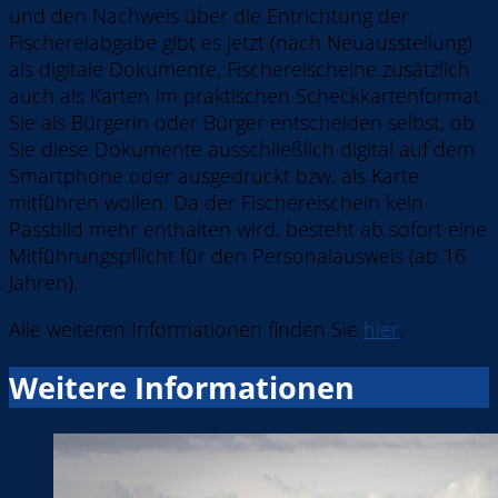
und den Nachweis über die Entrichtung der
Fischereiabgabe gibt es jetzt (nach Neuausstellung)
als digitale Dokumente, Fischereischeine zusätzlich
auch als Karten im praktischen Scheckkartenformat.
Sie als Bürgerin oder Bürger entscheiden selbst, ob
Sie diese Dokumente ausschließlich digital auf dem
Smartphone oder ausgedruckt
bzw.
als Karte
mitführen wollen. Da der Fischereischein kein
Passbild mehr enthalten wird, besteht ab sofort eine
Mitführungspflicht für den Personalausweis (ab 16
Jahren).
Alle weiteren Informationen finden Sie
hier
.
Weitere Informationen