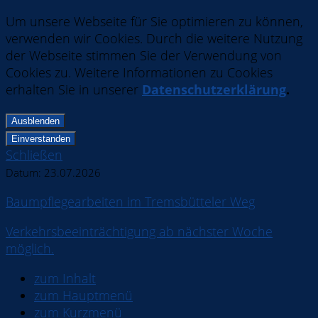
Um unsere Webseite für Sie optimieren zu können,
verwenden wir Cookies. Durch die weitere Nutzung
der Webseite stimmen Sie der Verwendung von
Cookies zu. Weitere Informationen zu Cookies
erhalten Sie in unserer
Datenschutzerklärung
.
Ausblenden
Einverstanden
Schließen
Datum:
23.07.2026
Baumpflegearbeiten im Tremsbütteler Weg
Verkehrsbeeinträchtigung ab nächster Woche
möglich.
zum Inhalt
zum Hauptmenü
zum Kurzmenü