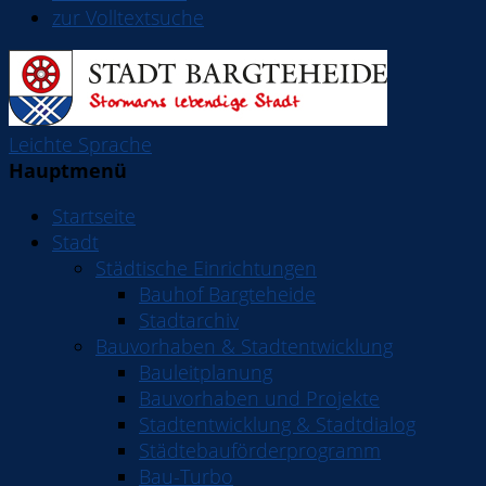
zur Volltextsuche
Leichte Sprache
Hauptmenü
Startseite
Stadt
Städtische Einrichtungen
Bauhof Bargteheide
Stadtarchiv
Bauvorhaben & Stadtentwicklung
Bauleitplanung
Bauvorhaben und Projekte
Stadtentwicklung & Stadtdialog
Städtebauförderprogramm
Bau-Turbo