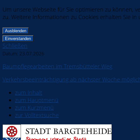
Um unsere Webseite für Sie optimieren zu können, v
zu. Weitere Informationen zu Cookies erhalten Sie in
Ausblenden
Einverstanden
Schließen
Datum:
23.07.2026
Baumpflegearbeiten im Tremsbütteler Weg
Verkehrsbeeinträchtigung ab nächster Woche möglic
zum Inhalt
zum Hauptmenü
zum Kurzmenü
zur Volltextsuche