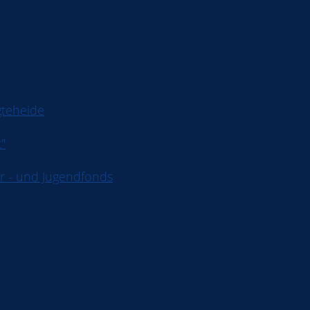
gteheide
t"
r - und Jugendfonds