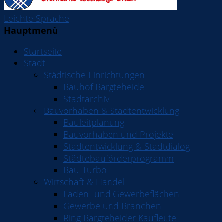
Leichte Sprache
Hauptmenü
Startseite
Stadt
Städtische Einrichtungen
Bauhof Bargteheide
Stadtarchiv
Bauvorhaben & Stadtentwicklung
Bauleitplanung
Bauvorhaben und Projekte
Stadtentwicklung & Stadtdialog
Städtebauförderprogramm
Bau-Turbo
Wirtschaft & Handel
Laden- und Gewerbeflächen
Gewerbe und Branchen
Ring Bargteheider Kaufleute